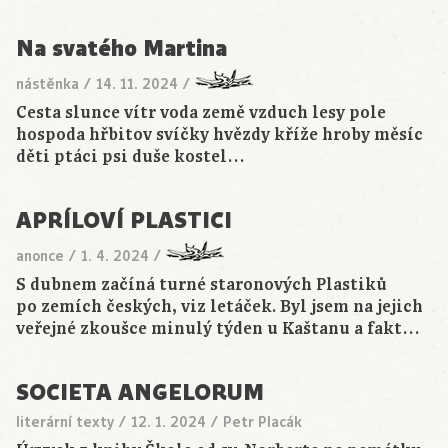
Na svatého Martina
nástěnka
/
14. 11. 2024
/
Cesta slunce vítr voda země vzduch lesy pole
hospoda hřbitov svíčky hvězdy kříže hroby měsíc
děti ptáci psi duše kostel…
APRÍLOVÍ PLASTICI
anonce
/
1. 4. 2024
/
S dubnem začíná turné staronových Plastiků
po zemích českých, viz letáček. Byl jsem na jejich
veřejné zkoušce minulý týden u Kaštanu a fakt…
SOCIETA ANGELORUM
literární texty
/
12. 1. 2024
/
Petr Placák