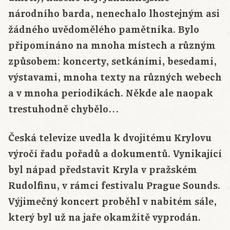
národního barda, nenechalo lhostejným asi
žádného uvědomělého pamětníka. Bylo
připomínáno na mnoha místech a různým
způsobem: koncerty, setkáními, besedami,
výstavami, mnoha texty na různých webech
a v mnoha periodikách. Někde ale naopak
trestuhodně chybělo…
Česká televize uvedla k dvojitému Krylovu
výročí řadu pořadů a dokumentů. Vynikající
byl nápad představit Kryla v pražském
Rudolfinu, v rámci festivalu Prague Sounds.
Výjimečný koncert proběhl v nabitém sále,
který byl už na jaře okamžitě vyprodán.