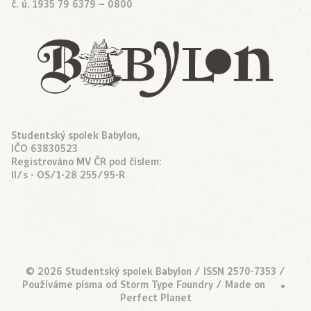
č. ú. 1935 79 6379 – 0800
Studentský spolek Babylon,
IČO 63830523
Registrováno MV ČR pod číslem:
II/s - OS/1-28 255/95-R
© 2026 Studentský spolek Babylon / ISSN 2570-7353 /
Používáme písma od
Storm Type Foundry
/ Made on
•
Perfect Planet