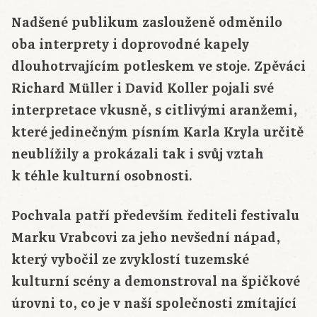
Nadšené publikum zaslouženě odměnilo
oba interprety i doprovodné kapely
dlouhotrvajícím potleskem ve stoje. Zpěváci
Richard Müller i David Koller pojali své
interpretace vkusně, s citlivými aranžemi,
které jedinečným písním Karla Kryla určitě
neublížily a prokázali tak i svůj vztah
k téhle kulturní osobnosti.
Pochvala patří především řediteli festivalu
Marku Vrabcovi za jeho nevšední nápad,
který vybočil ze zvyklostí tuzemské
kulturní scény a demonstroval na špičkové
úrovni to, co je v naší společnosti zmítající