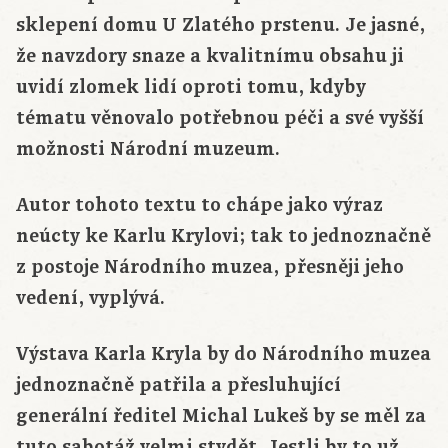
sklepení domu U Zlatého prstenu. Je jasné,
že navzdory snaze a kvalitnímu obsahu ji
uvidí zlomek lidí oproti tomu, kdyby
tématu věnovalo potřebnou péči a své vyšší
možnosti Národní muzeum.
Autor tohoto textu to chápe jako výraz
neúcty ke Karlu Krylovi; tak to jednoznačně
z postoje Národního muzea, přesněji jeho
vedení, vyplývá.
Výstava Karla Kryla by do Národního muzea
jednoznačně patřila a přesluhující
generální ředitel Michal Lukeš by se měl za
tuto sabotáž velmi stydět. Jestli by to už