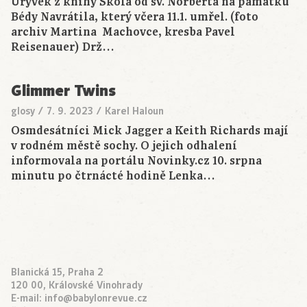
Úryvek z knihy Škola od sv. Norberta na památku
Bédy Navrátila, který včera 11.1. umřel. (foto
archiv Martina Machovce, kresba Pavel
Reisenauer) Drž…
Glimmer Twins
glosy
/
7. 9. 2023
/
Karel Haloun
Osmdesátníci Mick Jagger a Keith Richards mají
v rodném městě sochy. O jejich odhalení
informovala na portálu Novinky.cz 10. srpna
minutu po čtrnácté hodině Lenka…
Blanická 15, Praha 2
120 00, Královské Vinohrady
E-mail:
info@babylonrevue.cz