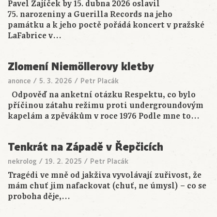
Pavel Zajíček by 15. dubna 2026 oslavil
75. narozeniny a Guerilla Records na jeho
památku a k jeho poctě pořádá koncert v pražské
LaFabrice v…
Zlomení Niemöllerovy kletby
anonce
/
5. 3. 2026
/
Petr Placák
Odpověď na anketní otázku Respektu, co bylo
příčinou zátahu režimu proti undergroundovým
kapelám a zpěvákům v roce 1976 Podle mne to…
Tenkrát na Západě v Řepčicích
nekrolog
/
19. 2. 2025
/
Petr Placák
Tragédi ve mně od jakživa vyvolávají zuřivost, že
mám chuť jim nafackovat (chuť, ne úmysl) – co se
proboha děje,…