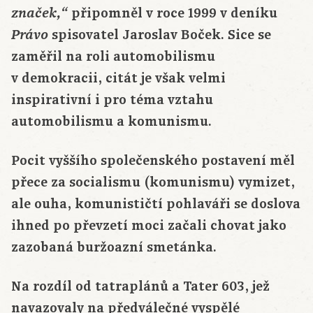
připomněl v roce 1999 v deníku
značek,“
spisovatel Jaroslav Boček. Sice se
Právo
zaměřil na roli automobilismu
v demokracii, citát je však velmi
inspirativní i pro téma vztahu
automobilismu a komunismu.
Pocit vyššího společenského postavení měl
přece za socialismu (komunismu) vymizet,
ale ouha, komunističtí pohlaváři se doslova
ihned po převzetí moci začali chovat jako
zazobaná buržoazní smetánka.
Na rozdíl od tatraplánů a Tater 603, jež
navazovaly na předválečné vyspělé