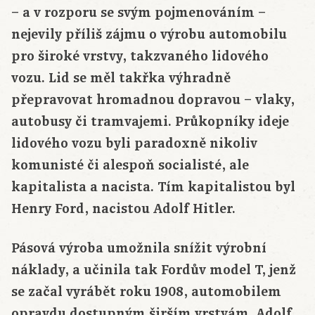
– a v rozporu se svým pojmenováním –
nejevily příliš zájmu o výrobu automobilu
pro široké vrstvy, takzvaného lidového
vozu. Lid se měl takřka výhradně
přepravovat hromadnou dopravou – vlaky,
autobusy či tramvajemi. Průkopníky ideje
lidového vozu byli paradoxně nikoliv
komunisté či alespoň socialisté, ale
kapitalista a nacista. Tím kapitalistou byl
Henry Ford, nacistou Adolf Hitler.
Pásová výroba umožnila snížit výrobní
náklady, a učinila tak Fordův model T, jenž
se začal vyrábět roku 1908, automobilem
opravdu dostupným širším vrstvám. Adolf