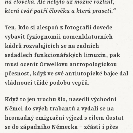
na člověka. Ale nebylo už možné rozlišit,
která tvář patří člověku a která praseti.“
Ten, kdo si alespoň z fotografií dovede
vybavit fyziognomii nomenklaturních
kádrů rozvalujících se na zadních
sedadlech funkcionářských limuzín, pak
musí ocenit Orwellovu antropologickou
přesnost, když ve své antiutopické bajce dal
vládnoucí třídě podobu vepřů.
Když to jen trochu šlo, nasedli východní
Němci do svých trabantů a vydali se na
hromadný emigrační výjezd s cílem dostat
se do západního Německa – zčásti i přes