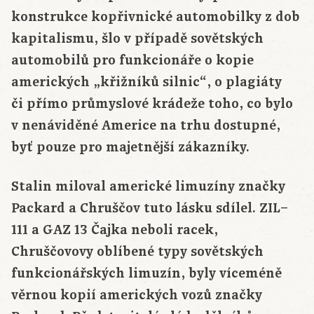
konstrukce kopřivnické automobilky z dob
kapitalismu, šlo v případě sovětských
automobilů pro funkcionáře o kopie
amerických „křižníků silnic“, o plagiáty
či přímo průmyslové krádeže toho, co bylo
v nenáviděné Americe na trhu dostupné,
byť pouze pro majetnější zákazníky.
Stalin miloval americké limuzíny značky
Packard a Chruščov tuto lásku sdílel. ZIL–
111 a GAZ 13 Čajka neboli racek,
Chruščovovy oblíbené typy sovětských
funkcionářských limuzín, byly víceméně
věrnou kopií amerických vozů značky