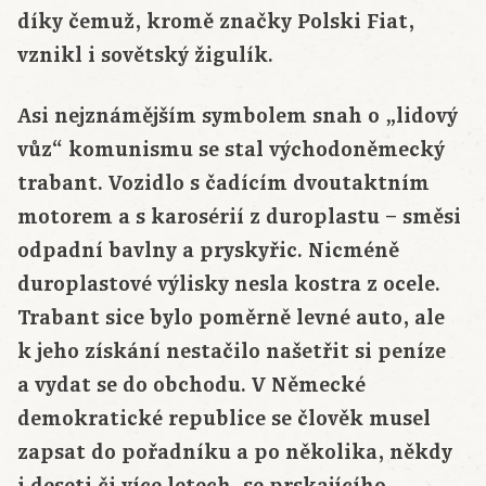
díky čemuž, kromě značky Polski Fiat,
vznikl i sovětský žigulík.
Asi nejznámějším symbolem snah o „lidový
vůz“ komunismu se stal východoněmecký
trabant. Vozidlo s čadícím dvoutaktním
motorem a s karosérií z duroplastu – směsi
odpadní bavlny a pryskyřic. Nicméně
duroplastové výlisky nesla kostra z ocele.
Trabant sice bylo poměrně levné auto, ale
k jeho získání nestačilo našetřit si peníze
a vydat se do obchodu. V Německé
demokratické republice se člověk musel
zapsat do pořadníku a po několika, někdy
i deseti či více letech, se prskajícího