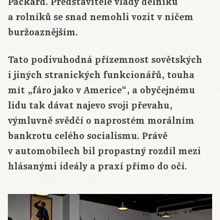
Packard. Představitelé vlády dělníků
a rolníků se snad nemohli vozit v ničem
buržoaznějším.
Tato podivuhodná přízemnost sovětských
i jiných stranických funkcionářů, touha
mít „fáro jako v Americe“, a obyčejnému
lidu tak dávat najevo svoji převahu,
výmluvně svědčí o naprostém morálním
bankrotu celého socialismu. Právě
v automobilech bil propastný rozdíl mezi
hlásanými ideály a praxí přímo do očí.