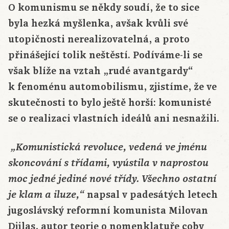
O komunismu se někdy soudí, že to sice
byla hezká myšlenka, avšak kvůli své
utopičnosti nerealizovatelná, a proto
přinášející tolik neštěstí. Podíváme-li se
však blíže na vztah „rudé avantgardy“
k fenoménu automobilismu, zjistíme, že ve
skutečnosti to bylo ještě horší: komunisté
se o realizaci vlastních ideálů ani nesnažili.
„Komunistická revoluce, vedená ve jménu
skoncování s třídami, vyústila v naprostou
moc jedné jediné nové třídy. Všechno ostatní
napsal v padesátých letech
je klam a iluze,“
jugoslávský reformní komunista Milovan
Djilas, autor teorie o nomenklatuře coby