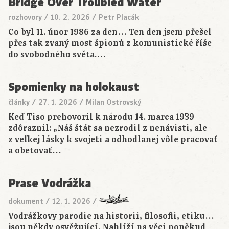
Bridge Over Troubled Water
rozhovory
/
10. 2. 2026
/
Petr Placák
Co byl 11. únor 1986 za den… Ten den jsem přešel
přes tak zvaný most špionů z komunistické říše
do svobodného světa.…
Spomienky na holokaust
články
/
27. 1. 2026
/
Milan Ostrovský
Keď Tiso prehovoril k národu 14. marca 1939
zdôraznil: „Náš štát sa nezrodil z nenávisti, ale
z veľkej lásky k svojeti a odhodlanej vôle pracovať
a obetovať…
Prase Vodrážka
dokument
/
12. 1. 2026
/
Vodrážkovy parodie na historii, filosofii, etiku…
jsou někdy osvěžující. Nahlíží na věci poněkud