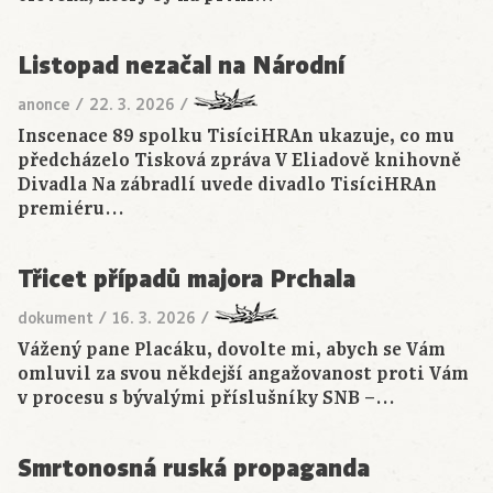
Listopad nezačal na Národní
anonce
/
22. 3. 2026
/
Inscenace 89 spolku TisíciHRAn ukazuje, co mu
předcházelo Tisková zpráva V Eliadově knihovně
Divadla Na zábradlí uvede divadlo TisíciHRAn
premiéru…
Třicet případů majora Prchala
dokument
/
16. 3. 2026
/
Vážený pane Placáku, dovolte mi, abych se Vám
omluvil za svou někdejší angažovanost proti Vám
v procesu s bývalými příslušníky SNB –…
Smrtonosná ruská propaganda