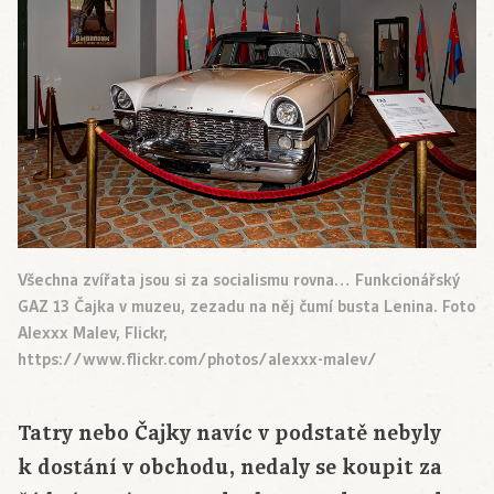
Všechna zvířata jsou si za socialismu rovna… Funkcionářský
GAZ 13 Čajka v muzeu, zezadu na něj čumí busta Lenina. Foto
Alexxx Malev, Flickr,
https://www.flickr.com/photos/alexxx-malev/
Tatry nebo Čajky navíc v podstatě nebyly
k dostání v obchodu, nedaly se koupit za