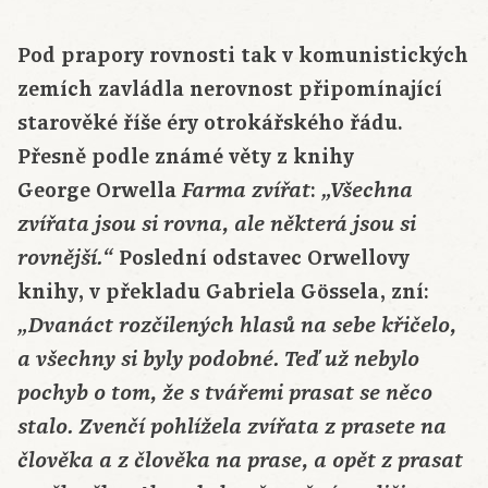
Pod prapory rovnosti tak v komunistických
zemích zavládla nerovnost připomínající
starověké říše éry otrokářského řádu.
Přesně podle známé věty z knihy
George Orwella
:
Farma zvířat
„Všechna
zvířata jsou si rovna, ale některá jsou si
Poslední odstavec Orwellovy
rovnější.“
knihy, v překladu Gabriela Gössela, zní:
„Dvanáct rozčilených hlasů na sebe křičelo,
a všechny si byly podobné. Teď už nebylo
pochyb o tom, že s tvářemi prasat se něco
stalo. Zvenčí pohlížela zvířata z prasete na
člověka a z člověka na prase, a opět z prasat