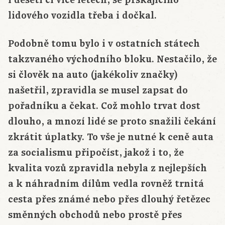
lidového vozidla třeba i dočkal.
Podobně tomu bylo i v ostatních státech
takzvaného východního bloku. Nestačilo, že
si člověk na auto (jakékoliv značky)
našetřil, zpravidla se musel zapsat do
pořadníku a čekat. Což mohlo trvat dost
dlouho, a mnozí lidé se proto snažili čekání
zkrátit úplatky. To vše je nutné k ceně auta
za socialismu připočíst, jakož i to, že
kvalita vozů zpravidla nebyla z nejlepších
a k náhradním dílům vedla rovněž trnitá
cesta přes známé nebo přes dlouhý řetězec
směnných obchodů nebo prostě přes