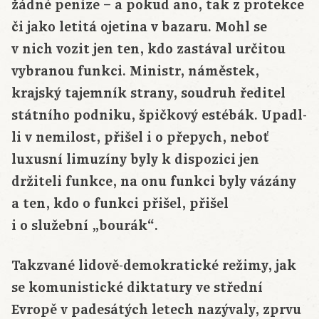
žádné peníze – a pokud ano, tak z protekce
či jako letitá ojetina v bazaru. Mohl se
v nich vozit jen ten, kdo zastával určitou
vybranou funkci. Ministr, náměstek,
krajský tajemník strany, soudruh ředitel
státního podniku, špičkový estébák. Upadl-
li v nemilost, přišel i o přepych, neboť
luxusní limuzíny byly k dispozici jen
držiteli funkce, na onu funkci byly vázány
a ten, kdo o funkci přišel, přišel
i o služební „bourák“.
Takzvané lidově-demokratické režimy, jak
se komunistické diktatury ve střední
Evropě v padesátých letech nazývaly, zprvu