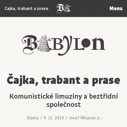
Menu
Čajka, trabant a prase
Babylon
Čajka, trabant a prase
Komunistické limuzíny a beztřídní
společnost
články
/
4. 11. 2019
/
Josef Mlejnek jr.