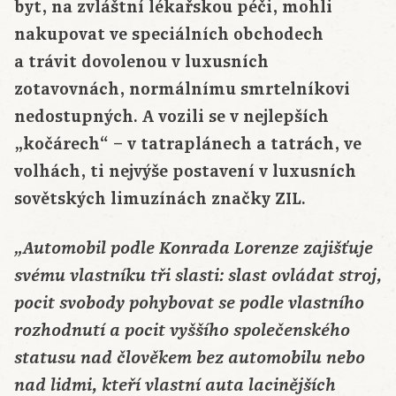
byt, na zvláštní lékařskou péči, mohli
nakupovat ve speciálních obchodech
a trávit dovolenou v luxusních
zotavovnách, normálnímu smrtelníkovi
nedostupných. A vozili se v nejlepších
„kočárech“ – v tatraplánech a tatrách, ve
volhách, ti nejvýše postavení v luxusních
sovětských limuzínách značky ZIL.
„Automobil podle Konrada Lorenze zajišťuje
svému vlastníku tři slasti: slast ovládat stroj,
pocit svobody pohybovat se podle vlastního
rozhodnutí a pocit vyššího společenského
statusu nad člověkem bez automobilu nebo
nad lidmi, kteří vlastní auta lacinějších