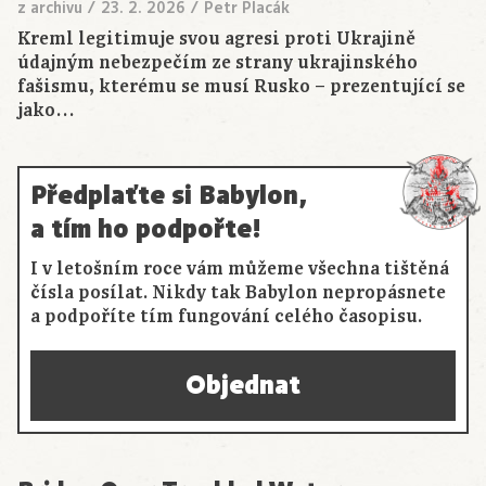
z archivu
/
23. 2. 2026
/
Petr Placák
Kreml legitimuje svou agresi proti Ukrajině
údajným nebezpečím ze strany ukrajinského
fašismu, kterému se musí Rusko – prezentující se
jako…
Předplaťte si Babylon,
a tím ho podpořte!
I v letošním roce vám můžeme všechna tištěná
čísla posílat. Nikdy tak Babylon nepropásnete
a podpoříte tím fungování celého časopisu.
Objednat