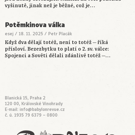
vyšinutě, jinak než je běžné, což je…
Potěmkinova válka
esej
/
18. 11. 2025
/
Petr Placák
Když dva dělají totéž, není to totéž ─ říká
přísloví. Bezezbytku to platí o 2. sv. válce:
Spojenci a Sověti dělali zdánlivě totéž ─…
Blanická 15, Praha 2
120 00, Královské Vinohrady
E-mail:
info@babylonrevue.cz
č. ú. 1935 79 6379 – 0800