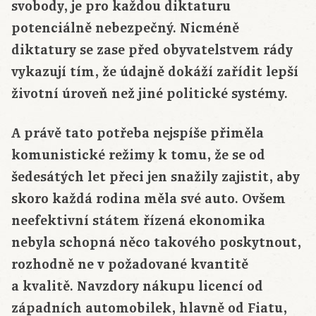
svobody, je pro každou diktaturu
potenciálně nebezpečný. Nicméně
diktatury se zase před obyvatelstvem rády
vykazují tím, že údajně dokáží zařídit lepší
životní úroveň než jiné politické systémy.
A právě tato potřeba nejspíše přiměla
komunistické režimy k tomu, že se od
šedesátých let přeci jen snažily zajistit, aby
skoro každá rodina měla své auto. Ovšem
neefektivní státem řízená ekonomika
nebyla schopná něco takového poskytnout,
rozhodně ne v požadované kvantitě
a kvalitě. Navzdory nákupu licencí od
západních automobilek, hlavně od Fiatu,