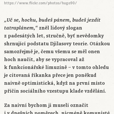
https://www.flickr.com/photos/hugo90/
„Uč se, hochu, budeš pánem, budeš jezdit
zněl lidový slogan
tatraplánem,“
z padesátých let, stručně, byť nevědomky
shrnující podstatu Djilasovy teorie. Otázkou
samozřejmě je, čemu všemu se měl onen
hoch naučit, aby se vypracoval až
k funkcionářské limuzíně – v tomto ohledu
je citovaná říkanka přece jen poněkud
naivně optimistická, když na první místo
příčin sociálního vzestupu klade vzdělání.
Za naivní bychom ji museli označit
i v dnešních poměrech, nicméně komunisté