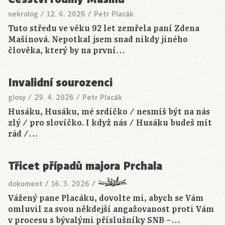
nekrolog
/
12. 6. 2026
/
Petr Placák
Tuto středu ve věku 92 let zemřela paní Zdena
Mašínová. Nepotkal jsem snad nikdy jiného
člověka, který by na první…
Invalidní sourozenci
glosy
/
29. 4. 2026
/
Petr Placák
Husáku, Husáku, mé srdíčko / nesmíš být na nás
zlý / pro slovíčko. I když nás / Husáku budeš mít
rád /…
Třicet případů majora Prchala
dokument
/
16. 3. 2026
/
Vážený pane Placáku, dovolte mi, abych se Vám
omluvil za svou někdejší angažovanost proti Vám
v procesu s bývalými příslušníky SNB –…