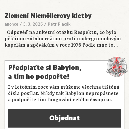
Zlomení Niemöllerovy kletby
anonce
/
5. 3. 2026
/
Petr Placák
Odpověď na anketní otázku Respektu, co bylo
příčinou zátahu režimu proti undergroundovým
kapelám a zpěvákům v roce 1976 Podle mne to…
Předplaťte si Babylon,
a tím ho podpořte!
I v letošním roce vám můžeme všechna tištěná
čísla posílat. Nikdy tak Babylon nepropásnete
a podpoříte tím fungování celého časopisu.
Objednat