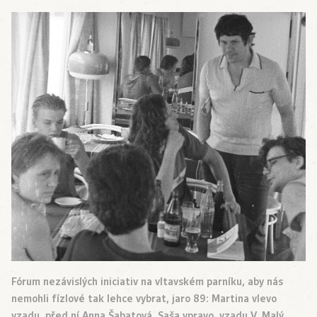
Fórum nezávislých iniciativ na vltavském parníku, aby nás
nemohli fízlové tak lehce vybrat, jaro 89: Martina vlevo
vzadu, před ní Anna Šabatová, Saša vpravo, vzadu V. Malý