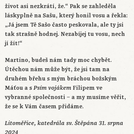
život asi nezkrátí, že.“ Pak se zahleděla
láskyplně na Sašu, který honil vosu a řekla:
„Já jsem Tě Sašo často peskovala, ale ty jsi
tak strašně hodnej. Nezabíjej tu vosu, nech
jí žít!“
Martino, budeš nám tady moc chybět.
Útěchou nám může být, že jsi tam na
druhém břehu s mým bráchou božským
Máťou a s
Filipem ve
Psím vojákem
vybranné společnosti – a my musíme věřit,
že se k Vám časem přidáme.
Litoměřice, katedrála sv. Štěpána 31. srpna
2024