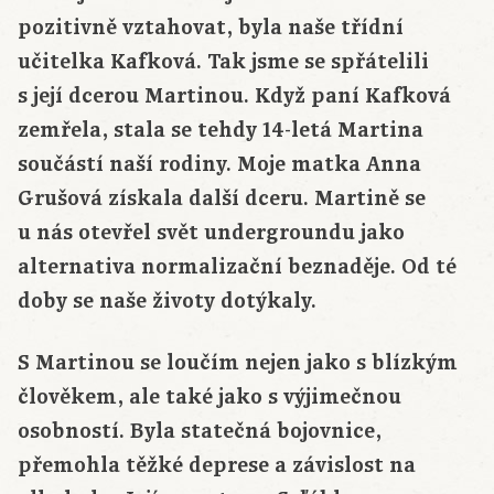
pozitivně vztahovat, byla naše třídní
učitelka Kafková. Tak jsme se spřátelili
s její dcerou Martinou. Když paní Kafková
zemřela, stala se tehdy 14-letá Martina
součástí naší rodiny. Moje matka Anna
Grušová získala další dceru. Martině se
u nás otevřel svět undergroundu jako
alternativa normalizační beznaděje. Od té
doby se naše životy dotýkaly.
S Martinou se loučím nejen jako s blízkým
člověkem, ale také jako s výjimečnou
osobností. Byla statečná bojovnice,
přemohla těžké deprese a závislost na