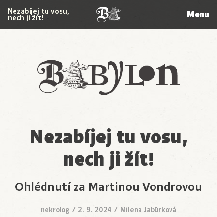
Nezabíjej tu vosu,
Menu
nech ji žít!
Babylon
Nezabíjej tu vosu,
nech ji žít!
Ohlédnutí za Martinou Vondrovou
nekrolog
/
2. 9. 2024
/
Milena Jabůrková