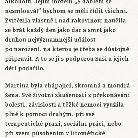
alkoholu. Jejím motem „S ďáblem se
nesmlouvá!“ bychom se měli řídit všichni.
Zvítězila vlastně i nad rakovinou: naučila
se brát každý den jako dar a smrt jako
druhou nejvýznamnější událost
po narození, na kterou je třeba se důstojně
připravit. A to se jí s podporou Saši a jejich
dětí podařilo.
Martina byla chápající, skromná a moudrá
žena. Své životní zkušenosti z překonávání
bolesti, závislosti a těžké nemoci využila
plně k pomoci druhým, při své
terapeutické praxi, sociální práci, nebo
při svém působením v litoměřické