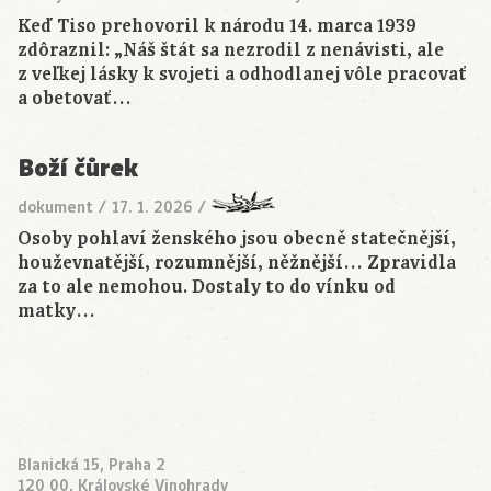
Keď Tiso prehovoril k národu 14. marca 1939
zdôraznil: „Náš štát sa nezrodil z nenávisti, ale
z veľkej lásky k svojeti a odhodlanej vôle pracovať
a obetovať…
Boží čůrek
dokument
/
17. 1. 2026
/
Osoby pohlaví ženského jsou obecně statečnější,
houževnatější, rozumnější, něžnější… Zpravidla
za to ale nemohou. Dostaly to do vínku od
matky…
Blanická 15, Praha 2
120 00, Královské Vinohrady