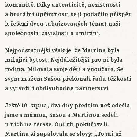
komunitě. Díky autenticitě, nezištnosti
a brutální upřímnosti se jí podařilo přispět
k řešení dvou tabuizovaných témat naší
společnosti: závislosti a umírání.
Nejpodstatnější však je, že Martina byla
milující bytost. Nejdůležitější pro ni byla
rodina. Milovala svoje děti a vnoučata. Se
svým mužem Sašou překonali řadu těžkostí
a vytvořili obdivuhodné partnerství.
Ještě 19. srpna, dva dny předtím než odešla,
jsme s mámou, Sašou a Martinou seděli
u nich na terase. Oni tři pokuřovali.
Martina si zapalovala se slovy: „To mi už