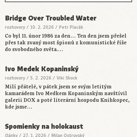
Bridge Over Troubled Water
rozhovory
/
10. 2. 2026
/
Petr Placák
Co byl 11. únor 1986 za den… Ten den jsem přešel
přes tak zvaný most špionů z komunistické říše
do svobodného světa.…
Ivo Medek Kopaninský
rozhovory
/
5. 2. 2026
/
Viki Shock
Milí přátelé, v pátek jsem se svým letitým
kamarádem Ivo Medkem Kopaninským navštívil
galerii DOX a poté literární hospodu Knihkopec,
kde jsme…
Spomienky na holokaust
články
/
27. 1. 2026
/
Milan Ostrovský