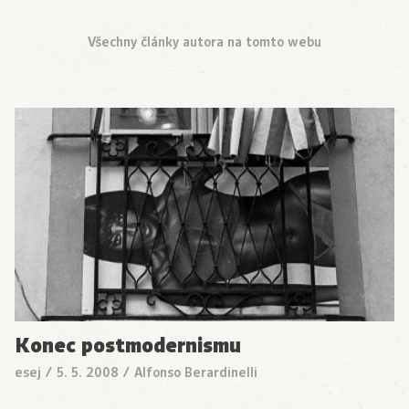
Všechny články autora na tomto webu
Konec postmodernismu
esej
/
5. 5. 2008
/
Alfonso Berardinelli